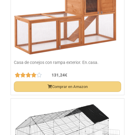
Casa de conejos con rampa exterior. En.casa.





131,24€
Comprar en Amazon