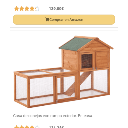





139,00€
Comprar en Amazon
Casa de conejos con rampa exterior. En.casa.





131,24€