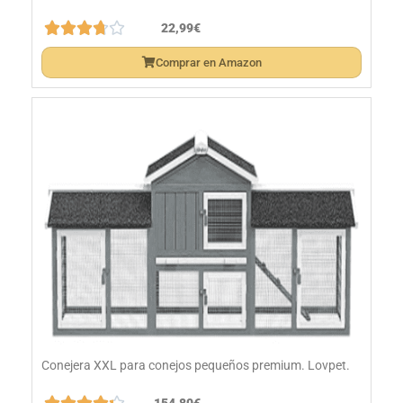





22,99€
Comprar en Amazon
Conejera XXL para conejos pequeños premium. Lovpet.





154,80€