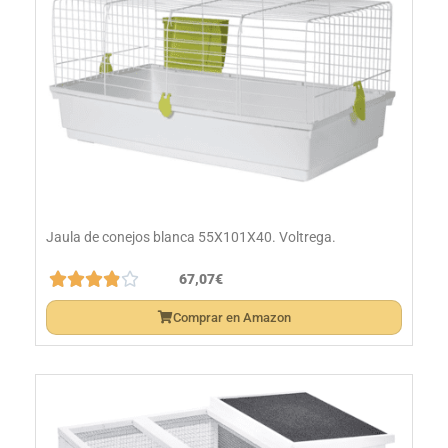
Jaula de conejos blanca 55X101X40. Voltrega.





67,07€
Comprar en Amazon