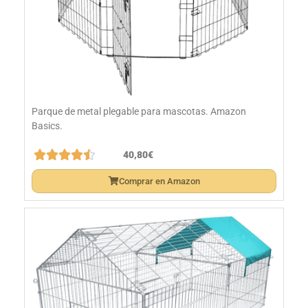
Parque de metal plegable para mascotas. Amazon
Basics.





40,80€
Comprar en Amazon