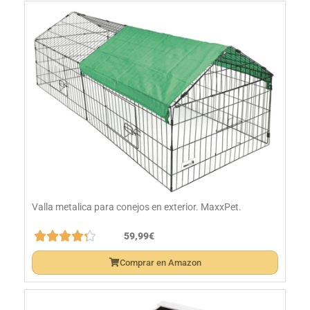
Valla metalica para conejos en exterior. MaxxPet.





59,99€
Comprar en Amazon